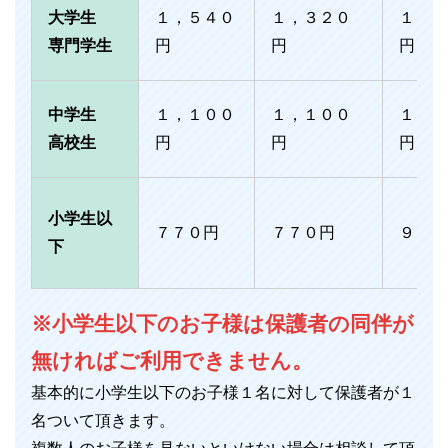
大学生
１，５４０
１，３２０
１，７
専門学生
円
円
円
中学生
１，１００
１，１００
１，３
高校生
円
円
円
小学生以
７７０円
７７０円
９９０
下
※小学生以下のお子様は保護者の同伴が
無ければご利用できません。
基本的に小学生以下のお子様１名に対して保護者が１
名ついて頂きます。