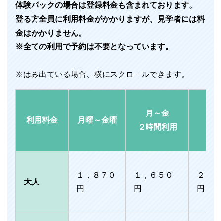
体験パックの場合は登録料金も含まれております。
登る方全員に利用料金がかかりますが、見学者には料
金はかかりません。
※全ての利用で予約は不要となっています。
月～金
利用料金
月曜～金曜
土
２時間利用
１，８７０
１，６５０
２，２
大人
円
円
円