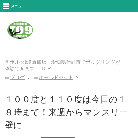
メニュー
ボルダto9蒲郡店 愛知県蒲郡市でボルダリングが
体験できます。
TOP
ブログ
ホールドセット
１００度と１１０度は今日の１
８時まで！来週からマンスリー
壁に