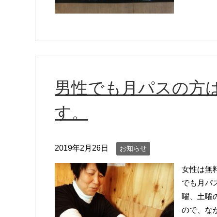
男性でも月パスの方
す。
2019年2月26日
お知らせ
女性は無
でも月パ
曜、土曜
ので、な