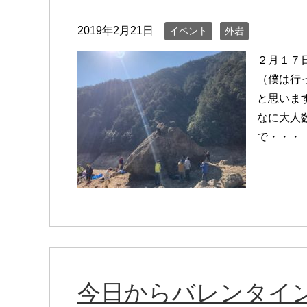
2019年2月21日
イベント
外岩
２月１７
（僕は行
と思いま
なに大人
で・・・
今日からバレンタイ