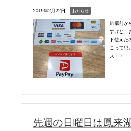
2019年2月22日
お知らせ
結構前か
すけど、
ド使えた
こって思
ス・・・
先週の日曜日は鳳来