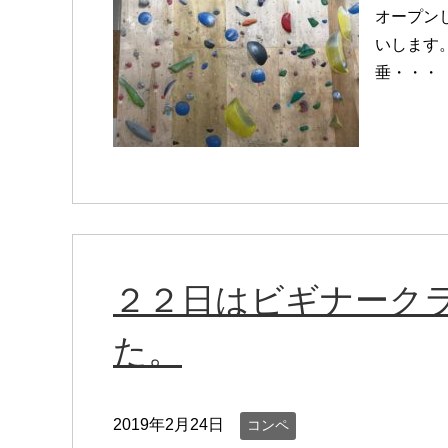
オープン
いします
垂・・・
２２日はビギナーク
た。
2019年2月24日
コンペ