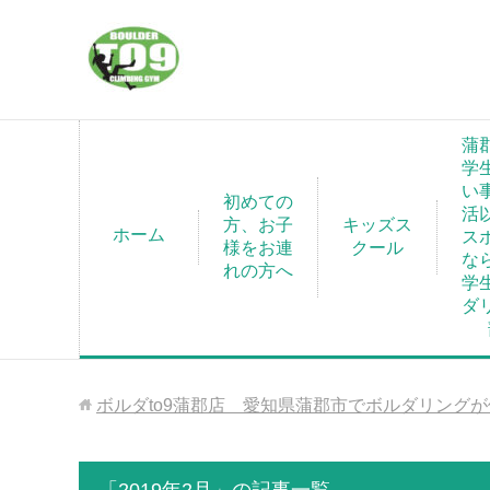
蒲
学
い
初めての
活
方、お子
キッズス
ホーム
ス
様をお連
クール
な
れの方へ
学
ダ
ボルダto9蒲郡店 愛知県蒲郡市でボルダリング