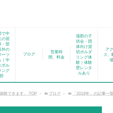
郡で中
蒲郡の子
生の習
供会・団
事・部
体向け貸
以外の
ア
営業時
切ボルダ
ブログ
ポーツ
ス、
間、料金
リング体
ら｜中
験｜体験
生ボル
壁レンタ
リング
ルあり
部
が体験できます。
TOP
ブログ
「2019年」の記事一