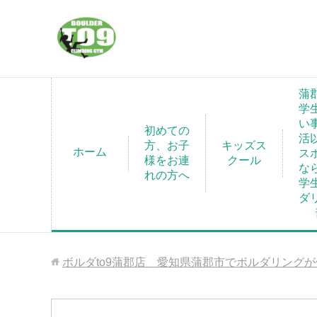
蒲
学
い
初めての
活
方、お子
キッズス
ホーム
ス
様をお連
クール
な
れの方へ
学
ダ
ボルダto9蒲郡店 愛知県蒲郡市でボルダリング