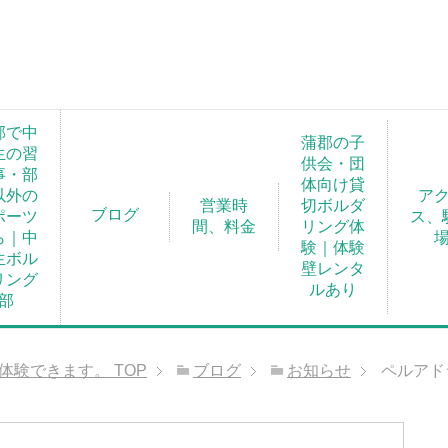
郡で中
蒲郡の子
生の習
供会・団
事・部
体向け貸
以外の
ア
営業時
切ボルダ
ブログ
ポーツ
ス、
間、料金
リング体
ら｜中
験｜体験
生ボル
壁レンタ
リング
ルあり
部
が体験できます。
TOP
ブログ
お知らせ
ペルアド