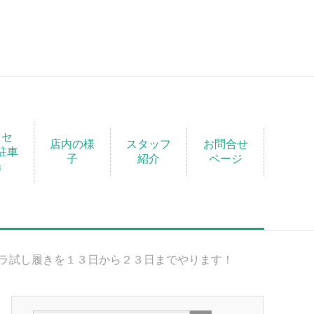
クセ
店内の様
スタッフ
お問合せ
駐車
子
紹介
ページ
場
ラ試し履きを１３日から２３日までやります！