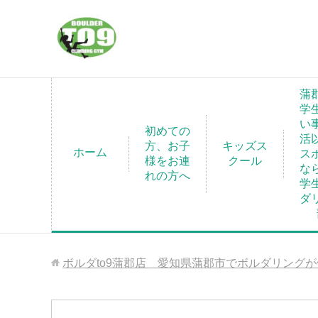
蒲
学
い
初めての
活
方、お子
キッズス
ホーム
ス
様をお連
クール
な
れの方へ
学
ダ
ボルダto9蒲郡店 愛知県蒲郡市でボルダリング