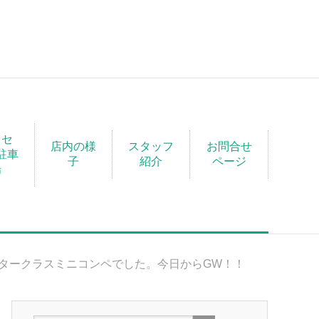
クセ
店内の様
スタッフ
お問合せ
駐車
子
紹介
ページ
場
タークラスミニコンペでした。今日からGW！！