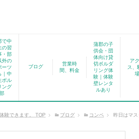
郡で中
蒲郡の子
生の習
供会・団
事・部
体向け貸
以外の
ア
営業時
切ボルダ
ブログ
ポーツ
ス、
間、料金
リング体
ら｜中
験｜体験
生ボル
壁レンタ
リング
ルあり
部
が体験できます。
TOP
ブログ
コンペ
昨日はマス