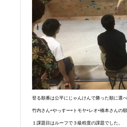
登る順番は公平にじゃんけんで勝った順に選
竹内さん⇨やっすー⇨トモヤ⇨レオ⇨橋本さんの
１課題目はルーフで３級程度の課題でした。