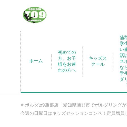
蒲
学
い
初めての
活
方、お子
キッズス
ホーム
ス
様をお連
クール
な
れの方へ
学
ダ
ボルダto9蒲郡店 愛知県蒲郡市でボルダリング
今週の日曜日はキッズセッションコンペ！定員増員