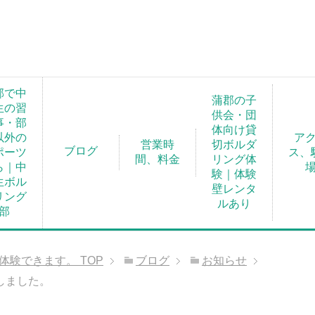
郡で中
蒲郡の子
生の習
供会・団
事・部
体向け貸
以外の
ア
営業時
切ボルダ
ブログ
ポーツ
ス、
間、料金
リング体
ら｜中
験｜体験
生ボル
壁レンタ
リング
ルあり
部
が体験できます。
TOP
ブログ
お知らせ
しました。