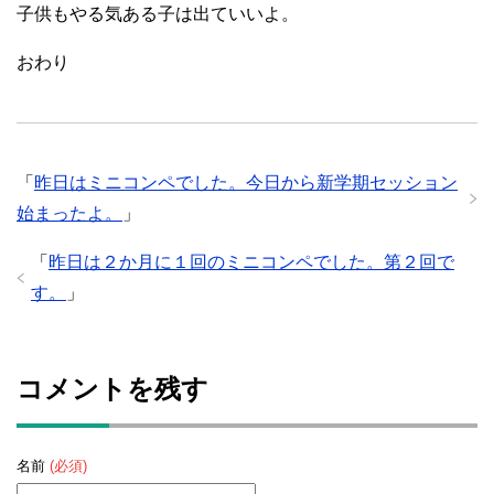
子供もやる気ある子は出ていいよ。
おわり
「
昨日はミニコンペでした。今日から新学期セッション
始まったよ。
」
「
昨日は２か月に１回のミニコンペでした。第２回で
す。
」
コメントを残す
名前
(必須)