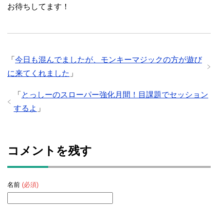
お待ちしてます！
「
今日も混んでましたが、モンキーマジックの方が遊び
に来てくれました
」
「
とっしーのスローパー強化月間！目課題でセッション
するよ
」
コメントを残す
名前
(必須)